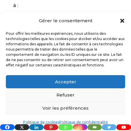
à :
Un épuisement constant, une fatigue
Gérer le consentement
chronique ;
Des problèmes de sommeil et/ou des
Pour offrir les meilleures expériences, nous utilisons des
technologies telles que les cookies pour stocker et/ou accéder aux
insomnies ;
informations des appareils. Le fait de consentir à ces technologies
Des maux de tête plus fréquents, des
nous permettra de traiter des données telles que le
comportement de navigation ou les ID uniques sur ce site. Le fait
tensions musculaires ;
de ne pas consentir ou de retirer son consentement peut avoir un
Une modification de l’appétit et des
effet négatif sur certaines caractéristiques et fonctions.
habitudes alimentaires ;
Un système immunitaire plus faible.
Accepter
Il existe également des signaux plus subtils
Refuser
relatifs à la santé mentale et émotionnelle,
Voir les préférences
notamment :
Une irritabilité, des sautes d’humeur et
Politique de cookies
Politique de confidentialité
une sensibilité accrues ;