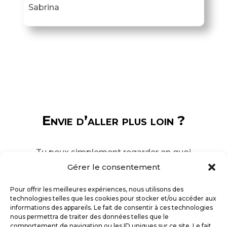
Sabrina
Envie d’aller plus loin ?
Tu peux
simplement
regarder en quoi
consiste l’accompagnement et voir si
Gérer le consentement
c’est ce dont tu as besoin en ce
moment.
Pour offrir les meilleures expériences, nous utilisons des
technologies telles que les cookies pour stocker et/ou accéder aux
informations des appareils. Le fait de consentir à ces technologies
nous permettra de traiter des données telles que le
Découvrir
comportement de navigation ou les ID uniques sur ce site. Le fait