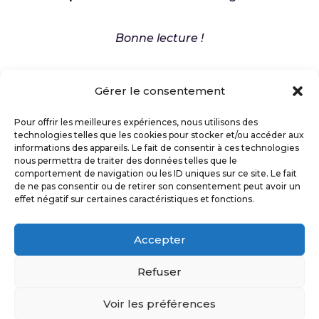
Bonne lecture !
Marlène
Gérer le consentement
Pour offrir les meilleures expériences, nous utilisons des
technologies telles que les cookies pour stocker et/ou accéder aux
informations des appareils. Le fait de consentir à ces technologies
Politique de confidentialité
nous permettra de traiter des données telles que le
comportement de navigation ou les ID uniques sur ce site. Le fait
Politique de cookies (UE)
CGV
de ne pas consentir ou de retirer son consentement peut avoir un
Plan du site
effet négatif sur certaines caractéristiques et fonctions.
Accepter
Propulsé par
WordPress
et hébergé par
Refuser
Infomaniak
Voir les préférences