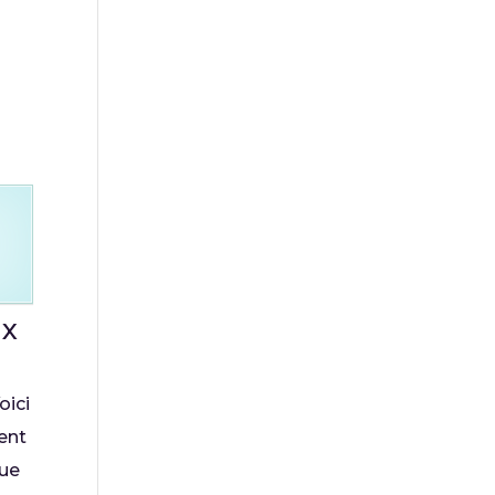
ux
oici
ment
que