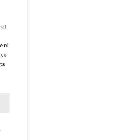
 et
e ni
nce
ts
r