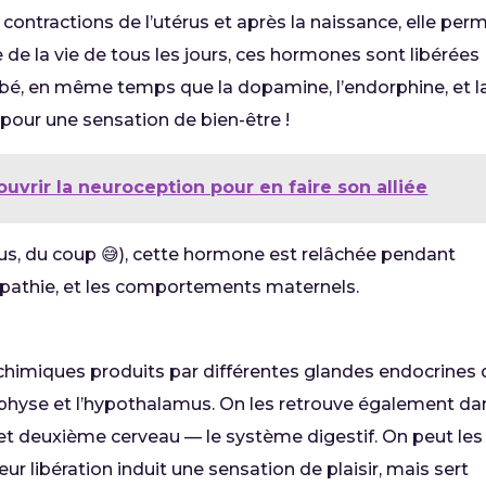
 contractions de l’utérus et après la naissance, elle per
e de la vie de tous les jours, ces hormones sont libérées
é, en même temps que la dopamine, l’endorphine, et l
l pour une sensation de bien-être !
uvrir la neuroception pour en faire son alliée
us, du coup 😅), cette hormone est relâchée pendant
empathie, et les comportements maternels.
himiques produits par différentes glandes endocrines 
pophyse et l’hypothalamus. On les retrouve également da
 et deuxième cerveau — le système digestif. On peut les
ur libération induit une sensation de plaisir, mais sert