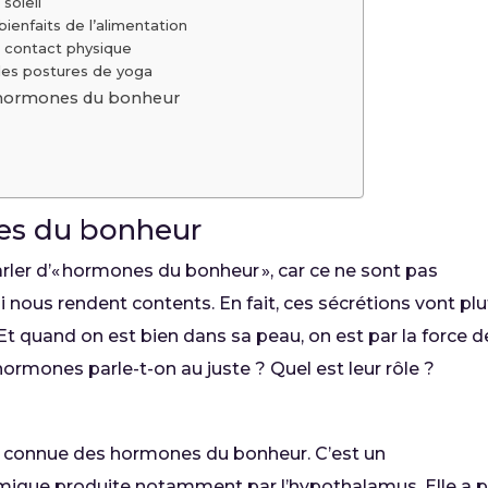
 soleil
 bienfaits de l’alimentation
 contact physique
des postures de yoga
s hormones du bonheur
nes du bonheur
arler d’« hormones du bonheur », car ce ne sont pas
nous rendent contents. En fait, ces sécrétions vont plu
 Et quand on est bien dans sa peau, on est par la force d
ormones parle-t-on au juste ? Quel est leur rôle ?
s connue des hormones du bonheur. C’est un
mique produite notamment par l’hypothalamus. Elle a 