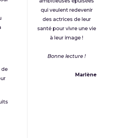
ambitieuses épuisées
qui veulent redevenir
u
des actrices de leur
a
santé pour vivre une vie
à leur image !
Bonne lecture !
s de
Marlène
our
uits