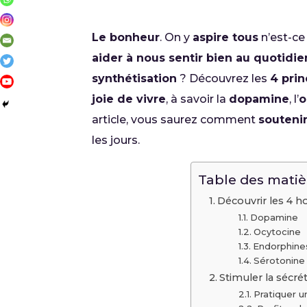
Le bonheur
. On y
aspire tous
n’est-ce
aider à nous sentir bien au quotidie
synthétisation
? Découvrez les
4 pri
joie de vivre
, à savoir la
dopamine
, l’
o
article, vous saurez comment
souteni
les jours.
Table des matiè
Découvrir les 4 
Dopamine
Ocytocine
Endorphine
Sérotonine
Stimuler la sécr
Pratiquer u