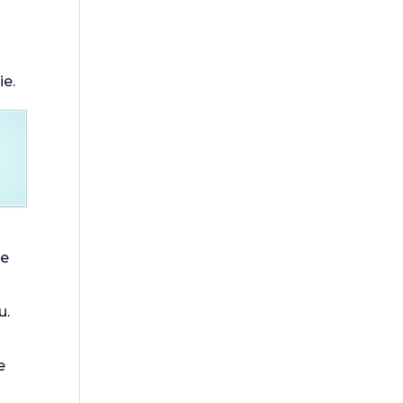
ie.
ge
u.
e