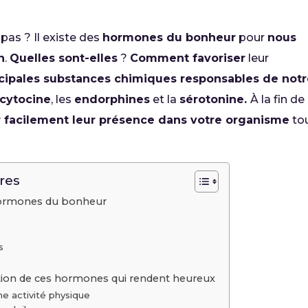
 pas ? Il existe des
hormones du bonheur
pour
nous
n
.
Quelles sont-elles
?
Comment favoriser
leur
ncipales substances chimiques responsables de not
cytocine
, les
endorphines
et la
sérotonine.
À la fin de
r facilement leur présence dans votre organisme
to
res
hormones du bonheur
s
étion de ces hormones qui rendent heureux
ne activité physique