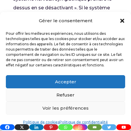
dessus en se désactivant ». Si le système
nerveux parasympathique stimule trop
Gérer le consentement
brutalement le nerf vague, cela peut vous
Pour offrir les meilleures expériences, nous utilisons des
conduire à ce qu’on appelle la « réponse
technologies telles que les cookies pour stocker et/ou accéder aux
vasovagale ».
informations des appareils. Le fait de consentir à ces technologies
nous permettra de traiter des données telles que le
comportement de navigation ou les ID uniques sur ce site. Le fait
de ne pas consentir ou de retirer son consentement peut avoir un
Les lecteurs ont aussi aimé :
effet négatif sur certaines caractéristiques et fonctions.
(Ré)Apprendre la respiration ventrale
en quelques gestes simples
Accepter
Refuser
J’aurais aimé trouver des informations sur le
malaise vagal en tant que tel, mais rien n’est
Voir les préférences
mentionné et le reste de cette partie est
Politique de cookies
Politique de confidentialité
creuse et répète des concepts déjà