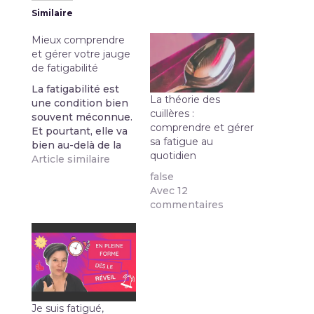
Similaire
Mieux comprendre
et gérer votre jauge
de fatigabilité
La fatigabilité est
La théorie des
une condition bien
cuillères :
souvent méconnue.
comprendre et gérer
Et pourtant, elle va
sa fatigue au
bien au-delà de la
quotidien
simple fatigue
Article similaire
quotidienne. Dans
false
cet article,
Avec 12
découvrez ce que
commentaires
signifie réellement
ce terme et
comment ce
phénomène peut
impacter votre
bien-être physique
et mental. Pour finir,
Je suis fatigué,
je vous partage