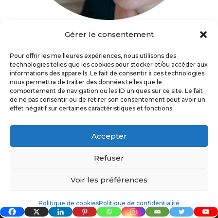
Gérer le consentement
Bienvenue sur
Zen & Ambitieuse !
Le blog
à destination des ambitieuses épuisées qui
Pour offrir les meilleures expériences, nous utilisons des
technologies telles que les cookies pour stocker et/ou accéder aux
veulent redevenir des actrices de leur santé
informations des appareils. Le fait de consentir à ces technologies
nous permettra de traiter des données telles que le
pour vivre une vie à leur image !
comportement de navigation ou les ID uniques sur ce site. Le fait
de ne pas consentir ou de retirer son consentement peut avoir un
effet négatif sur certaines caractéristiques et fonctions.
Bonne lecture !
Accepter
Marlène
Refuser
Voir les préférences
Politique de confidentialité
Politique de cookies
Politique de confidentialité
Politique de cookies (UE)
CGV