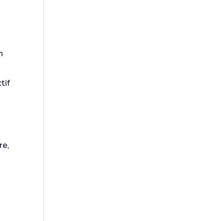
n
tif
re,