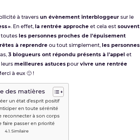
ollicité à travers
un évènement interbloggeur
sur le
ess »
. En effet,
la rentrée approche
et cela est
souvent
 toutes
les personnes proches de l’épuisement
rêtes à reprendre
ou tout simplement,
les personnes
cas,
3 blogueurs ont répondu présents à l’appel
et
r leurs
meilleures astuces
pour
vivre une rentrée
erci à eux 🙂 !
e des matières
éer un état d’esprit positif
nticiper en toute sérénité
e reconnecter à son corps
e faire passer en priorité
Similaire