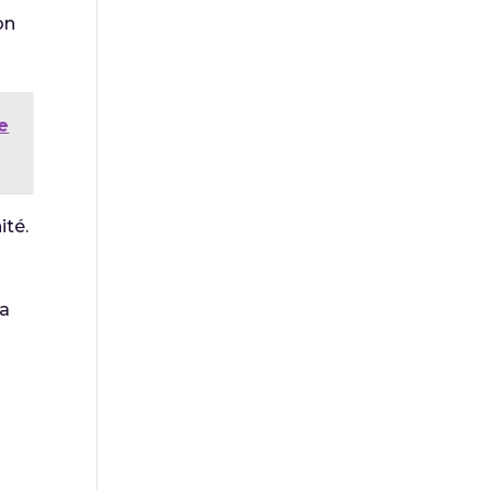
on
e
ité.
la