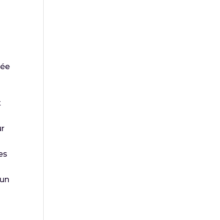
rée
t
ur
es
’un